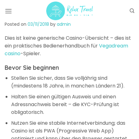
Skip
to
content
Posted on
03/11/2018
by
admin
Dies ist keine generische Casino-Übersicht – dies ist
ein praktisches Bedienerhandbuch für
Vegadream
casino
-Spieler.
Bevor Sie beginnen
Stellen Sie sicher, dass Sie volljährig sind
(mindestens 18 Jahre, in manchen Ländern 21).
Halten Sie einen gültigen Ausweis und einen
Adressnachweis bereit – die KYC-Prüfung ist
obligatorisch.
Nutzen Sie eine stabile Internetverbindung; das
Casino ist als PWA (Progressive Web App)
optimiert und kann über den Browser gestartet