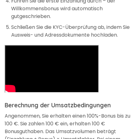
Führen Sie die erste Einzahlung durch – der
Willkommensbonus wird automatisch
gutgeschrieben.
Schließen Sie die KYC-Überprüfung ab, indem Sie
Ausweis- und Adressdokumente hochladen.
Berechnung der Umsatzbedingungen
Angenommen, Sie erhalten einen 100%-Bonus bis zu
100 €. Sie zahlen 100 € ein, erhalten 100 €
Bonusguthaben. Das Umsatzvolumen beträgt