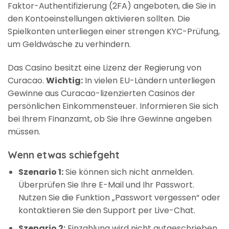
Faktor-Authentifizierung (2FA) angeboten, die Sie in
den Kontoeinstellungen aktivieren sollten. Die
Spielkonten unterliegen einer strengen KYC-Prüfung,
um Geldwäsche zu verhindern.
Das Casino besitzt eine Lizenz der Regierung von
Curacao.
Wichtig:
In vielen EU-Ländern unterliegen
Gewinne aus Curacao-lizenzierten Casinos der
persönlichen Einkommensteuer. Informieren Sie sich
bei Ihrem Finanzamt, ob Sie Ihre Gewinne angeben
müssen.
Wenn etwas schiefgeht
Szenario 1:
Sie können sich nicht anmelden.
Überprüfen Sie Ihre E-Mail und Ihr Passwort.
Nutzen Sie die Funktion „Passwort vergessen“ oder
kontaktieren Sie den Support per Live-Chat.
Szenario 2:
Einzahlung wird nicht gutgeschrieben.