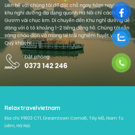
Liên hệ với chúng tôi để đặt chỗ ngay hôm nay! Các
khu nghỉ dưỡng đa dạng quanh Hà Nội chỉ cách Hồ
Gươm vài chục km. Di chuyển đến Khu nghỉ dưỡng dễ
dàng với ô tô khoảng 1-2 tiếng đồng hồ. Chúng tôi sẵn
sàng chào đón và mang lại trải nghiệm tuyệt vời cho
Quý khách!
Đặt phòng
0373 142 246
Relaxtravelvietnam
Địa chỉ: P1603 CT1, Dreamtown Coma6, Tây Mỗ, Nam Từ
Liêm, Hà Nội.