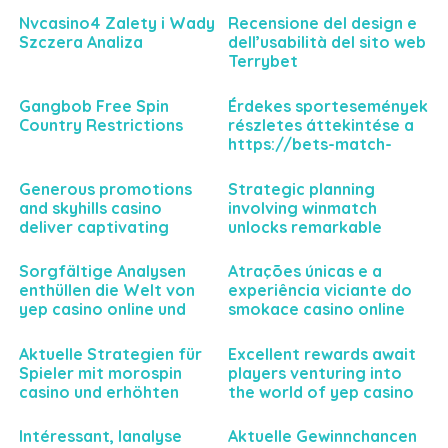
Nvcasino4 Zalety i Wady
Recensione del design e
Szczera Analiza
dell’usabilità del sito web
Terrybet
Gangbob Free Spin
Érdekes sportesemények
Country Restrictions
részletes áttekintése a
https://bets-match-
hu.com felületén
keresztül a nyerési
Generous promotions
Strategic planning
esélyekhez
and skyhills casino
involving winmatch
deliver captivating
unlocks remarkable
gaming experiences
business potential today
today
Sorgfältige Analysen
Atrações únicas e a
enthüllen die Welt von
experiência viciante do
yep casino online und
smokace casino online
dessen Einfluss auf deine
para jogadores
Spielerfahrung
exigentes
Aktuelle Strategien für
Excellent rewards await
Spieler mit morospin
players venturing into
casino und erhöhten
the world of yep casino
Gewinnmöglichkeiten
gaming
erwarten Sie
Intéressant, lanalyse
Aktuelle Gewinnchancen