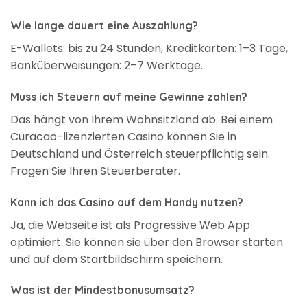
Wie lange dauert eine Auszahlung?
E-Wallets: bis zu 24 Stunden, Kreditkarten: 1–3 Tage,
Banküberweisungen: 2–7 Werktage.
Muss ich Steuern auf meine Gewinne zahlen?
Das hängt von Ihrem Wohnsitzland ab. Bei einem
Curacao-lizenzierten Casino können Sie in
Deutschland und Österreich steuerpflichtig sein.
Fragen Sie Ihren Steuerberater.
Kann ich das Casino auf dem Handy nutzen?
Ja, die Webseite ist als Progressive Web App
optimiert. Sie können sie über den Browser starten
und auf dem Startbildschirm speichern.
Was ist der Mindestbonusumsatz?