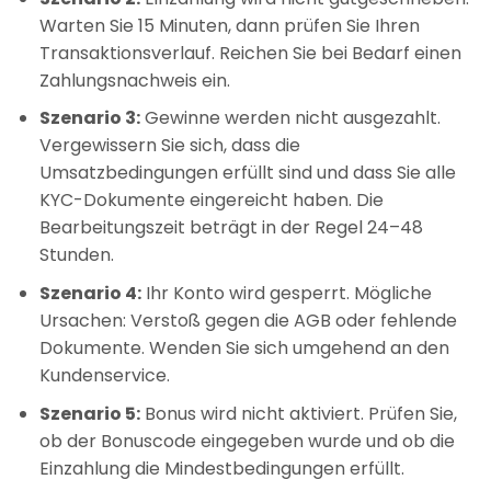
Warten Sie 15 Minuten, dann prüfen Sie Ihren
Transaktionsverlauf. Reichen Sie bei Bedarf einen
Zahlungsnachweis ein.
Szenario 3:
Gewinne werden nicht ausgezahlt.
Vergewissern Sie sich, dass die
Umsatzbedingungen erfüllt sind und dass Sie alle
KYC-Dokumente eingereicht haben. Die
Bearbeitungszeit beträgt in der Regel 24–48
Stunden.
Szenario 4:
Ihr Konto wird gesperrt. Mögliche
Ursachen: Verstoß gegen die AGB oder fehlende
Dokumente. Wenden Sie sich umgehend an den
Kundenservice.
Szenario 5:
Bonus wird nicht aktiviert. Prüfen Sie,
ob der Bonuscode eingegeben wurde und ob die
Einzahlung die Mindestbedingungen erfüllt.