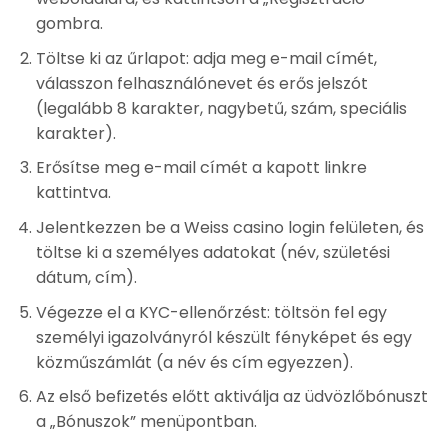
gombra.
Töltse ki az űrlapot: adja meg e-mail címét,
válasszon felhasználónevet és erős jelszót
(legalább 8 karakter, nagybetű, szám, speciális
karakter).
Erősítse meg e-mail címét a kapott linkre
kattintva.
Jelentkezzen be a Weiss casino login felületen, és
töltse ki a személyes adatokat (név, születési
dátum, cím).
Végezze el a KYC-ellenőrzést: töltsön fel egy
személyi igazolványról készült fényképet és egy
közműszámlát (a név és cím egyezzen).
Az első befizetés előtt aktiválja az üdvözlőbónuszt
a „Bónuszok” menüpontban.