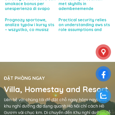
smokace bonus per
met skyhills in
unesperienza di svapo
adembenemende
personalizzata e senza
natuurgebieden
precedenti
Prognozy sportowe,
Practical security relies
analiza typów i kursy sts
on understanding aws sts
– wszystko, co musisz
role assumptions and
wiedzieć
temporary credentials
ĐẶT PHÒNG NGAY
Villa, Homestay and Resort
Liên hệ với chúng tôi để đặt chỗ ngay hôm nay! Các
khu nghỉ dưỡng đa dạng quanh Hà Nội chỉ cách Hồ
Gươm vài chục km. Di chuyển đến Khu nghỉ dưỡng dễ