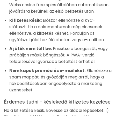
Weiss casino free spins általában automatikusan
jóváírásra kerülnek az első befizetés után.
Kifizetés késik:
Először ellenőrizze a KYC-
státuszt. Ha a dokumentumok még nincsenek
ellenőrizve, a kifizetés késhet. Forduljon az
ügyfélszolgálathoz élő chaten vagy e-mailben.
A játék nem tölt be:
Frissítse a böngészőt, vagy
próbáljon másik böngészőt. A PWA-verzió
telepítésével gyorsabb betöltést érhet el.
Nem kapok promóciós e-maileket:
Ellenőrizze a
spam mappát, és győződjön meg arról, hogy a
fiókbeállításokban engedélyezte a marketing
üzeneteket.
Érdemes tudni – késlekedő kifizetés kezelése
Ha a kifizetése késik, kövesse az alábbi lépéseket: 1)