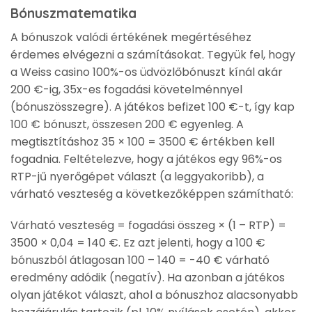
Bónuszmatematika
A bónuszok valódi értékének megértéséhez
érdemes elvégezni a számításokat. Tegyük fel, hogy
a Weiss casino 100%-os üdvözlőbónuszt kínál akár
200 €-ig, 35x-es fogadási követelménnyel
(bónuszösszegre). A játékos befizet 100 €-t, így kap
100 € bónuszt, összesen 200 € egyenleg. A
megtisztításhoz 35 × 100 = 3500 € értékben kell
fogadnia. Feltételezve, hogy a játékos egy 96%-os
RTP-jű nyerőgépet választ (a leggyakoribb), a
várható veszteség a következőképpen számítható:
Várható veszteség = fogadási összeg × (1 – RTP) =
3500 × 0,04 = 140 €. Ez azt jelenti, hogy a 100 €
bónuszból átlagosan 100 – 140 = -40 € várható
eredmény adódik (negatív). Ha azonban a játékos
olyan játékot választ, ahol a bónuszhoz alacsonyabb