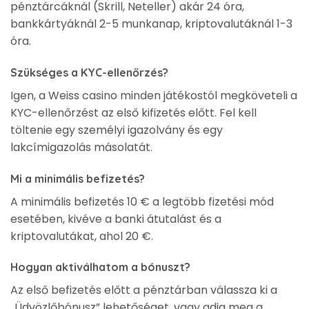
pénztárcáknál (Skrill, Neteller) akár 24 óra,
bankkártyáknál 2-5 munkanap, kriptovalutáknál 1-3
óra.
Szükséges a KYC-ellenőrzés?
Igen, a Weiss casino minden játékostól megköveteli a
KYC-ellenőrzést az első kifizetés előtt. Fel kell
töltenie egy személyi igazolvány és egy
lakcímigazolás másolatát.
Mi a minimális befizetés?
A minimális befizetés 10 € a legtöbb fizetési mód
esetében, kivéve a banki átutalást és a
kriptovalutákat, ahol 20 €.
Hogyan aktiválhatom a bónuszt?
Az első befizetés előtt a pénztárban válassza ki a
„Üdvözlőbónusz” lehetőséget, vagy adja meg a