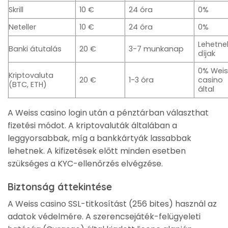
Skrill
10 €
24 óra
0%
Neteller
10 €
24 óra
0%
Lehetne
Banki átutalás
20 €
3-7 munkanap
díjak
0% Weis
Kriptovaluta
20 €
1-3 óra
casino
(BTC, ETH)
által
A Weiss casino login után a pénztárban választhat
fizetési módot. A kriptovaluták általában a
leggyorsabbak, míg a bankkártyák lassabbak
lehetnek. A kifizetések előtt minden esetben
szükséges a KYC-ellenőrzés elvégzése.
Biztonság áttekintése
A Weiss casino SSL-titkosítást (256 bites) használ az
adatok védelmére. A szerencsejáték-felügyeleti