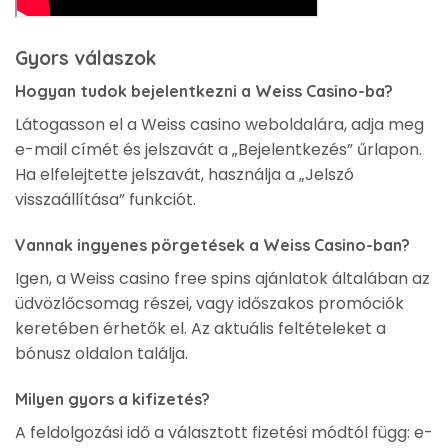
Gyors válaszok
Hogyan tudok bejelentkezni a Weiss Casino-ba?
Látogasson el a Weiss casino weboldalára, adja meg
e-mail címét és jelszavát a „Bejelentkezés” űrlapon.
Ha elfelejtette jelszavát, használja a „Jelszó
visszaállítása” funkciót.
Vannak ingyenes pörgetések a Weiss Casino-ban?
Igen, a Weiss casino free spins ajánlatok általában az
üdvözlőcsomag részei, vagy időszakos promóciók
keretében érhetők el. Az aktuális feltételeket a
bónusz oldalon találja.
Milyen gyors a kifizetés?
A feldolgozási idő a választott fizetési módtól függ: e-