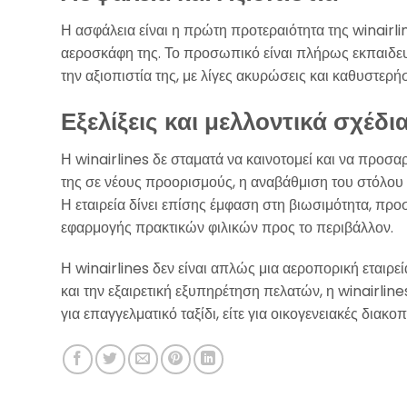
Η ασφάλεια είναι η πρώτη προτεραιότητα της winairli
αεροσκάφη της. Το προσωπικό είναι πλήρως εκπαιδευμ
την αξιοπιστία της, με λίγες ακυρώσεις και καθυστερή
Εξελίξεις και μελλοντικά σχέδι
Η winairlines δε σταματά να καινοτομεί και να προσα
της σε νέους προορισμούς, η αναβάθμιση του στόλου 
Η εταιρεία δίνει επίσης έμφαση στη βιωσιμότητα, π
εφαρμογής πρακτικών φιλικών προς το περιβάλλον.
Η winairlines δεν είναι απλώς μια αεροπορική εταιρεί
και την εξαιρετική εξυπηρέτηση πελατών, η winairlin
για επαγγελματικό ταξίδι, είτε για οικογενειακές διακο