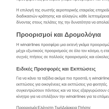
Η επιλογή της σωστής αεροπορικής εταιρείας επηρεάζε
διαδικασιών κράτησης και αλλαγών, κάθε λεπτομέρεια 
δίνοντας στους πελάτες της την δυνατότητα να απολα
Προορισμοί και Δρομολόγια
Η winairlines προσφέρει μια εκτενή γκάμα προορισμ
μέχρι εξωτικούς προορισμούς σε όλο τον κόσμο, η εται
συχνές πτήσεις σε πολλούς προορισμούς και εύκολες
Ειδικές Προσφορές και Εκπτώσεις
Για να κάνει τα ταξίδια ακόμα πιο προσιτά, η winair
εκπτώσεις για οικογένειες και εκπτώσεις για φοιτητές
συγκεντρώσουν πόντους και να τους εξαργυρώσουν σε
κίνητρο για να επιλέξουν την winairlines για τα επόμεν
ΠροορισμόςΕλάχιστη ΤιμήΔιάρκεια Πτήσης