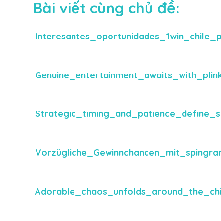
Bài viết cùng chủ đề:
Interesantes_oportunidades_1win_chile
Genuine_entertainment_awaits_with_plin
Strategic_timing_and_patience_define_
Vorzügliche_Gewinnchancen_mit_spingra
Adorable_chaos_unfolds_around_the_ch