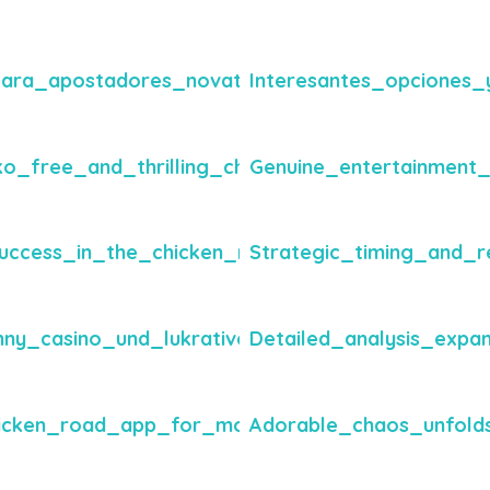
_para_apostadores_novatos_y_jugadores_exper
Interesantes_opciones
ko_free_and_thrilling_chances_to_win_big_p
Genuine_entertainment
success_in_the_chicken_road_2_game_challeng
Strategic_timing_and_
nny_casino_und_lukrativen_Bonusangeboten_f
Detailed_analysis_expa
icken_road_app_for_mobile_gaming_enthusiasts
Adorable_chaos_unfolds