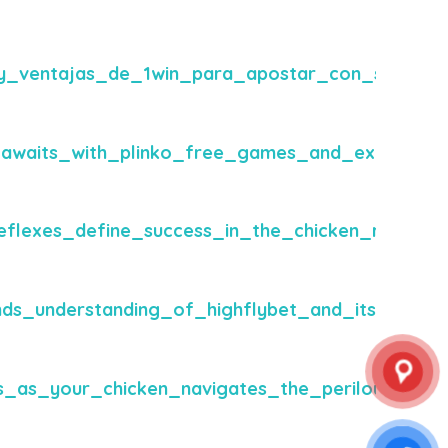
_y_ventajas_de_1win_para_apostar_con_segurid
_awaits_with_plinko_free_games_and_exciting_j
reflexes_define_success_in_the_chicken_road_
nds_understanding_of_highflybet_and_its_growin
_as_your_chicken_navigates_the_perilous_chick